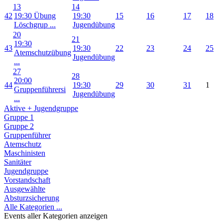
13
14
42
19:30 Übung
19:30
15
16
17
18
Löschgrup ...
Jugendübung
20
21
19:30
43
19:30
22
23
24
25
Atemschutzübung
Jugendübung
...
27
28
20:00
44
19:30
29
30
31
1
Gruppenführersi
Jugendübung
...
Aktive + Jugendgruppe
Gruppe 1
Gruppe 2
Gruppenführer
Atemschutz
Maschinisten
Sanitäter
Jugendgruppe
Vorstandschaft
Ausgewählte
Absturzsicherung
Alle Kategorien ...
Events aller Kategorien anzeigen