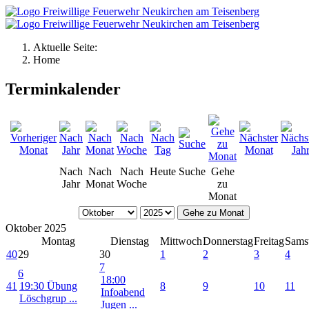
Aktuelle Seite:
Home
Terminkalender
Nach
Nach
Nach
Heute
Suche
Gehe
Jahr
Monat
Woche
zu
Monat
Gehe zu Monat
Oktober 2025
Montag
Dienstag
Mittwoch
Donnerstag
Freitag
Sams
40
29
30
1
2
3
4
7
6
18:00
41
19:30 Übung
8
9
10
11
Infoabend
Löschgrup ...
Jugen ...