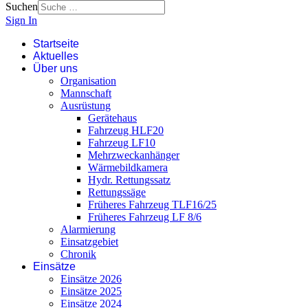
Suchen
Sign In
Startseite
Aktuelles
Über uns
Organisation
Mannschaft
Ausrüstung
Gerätehaus
Fahrzeug HLF20
Fahrzeug LF10
Mehrzweckanhänger
Wärmebildkamera
Hydr. Rettungssatz
Rettungssäge
Früheres Fahrzeug TLF16/25
Früheres Fahrzeug LF 8/6
Alarmierung
Einsatzgebiet
Chronik
Einsätze
Einsätze 2026
Einsätze 2025
Einsätze 2024