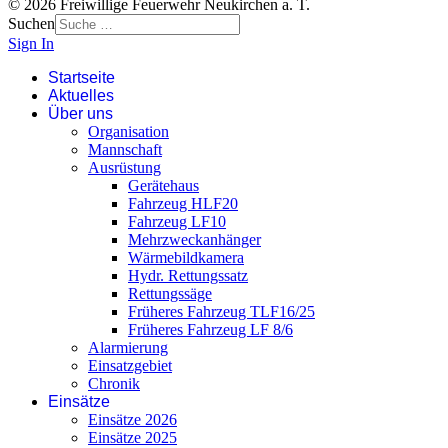
© 2026 Freiwillige Feuerwehr Neukirchen a. T.
Suchen
Sign In
Startseite
Aktuelles
Über uns
Organisation
Mannschaft
Ausrüstung
Gerätehaus
Fahrzeug HLF20
Fahrzeug LF10
Mehrzweckanhänger
Wärmebildkamera
Hydr. Rettungssatz
Rettungssäge
Früheres Fahrzeug TLF16/25
Früheres Fahrzeug LF 8/6
Alarmierung
Einsatzgebiet
Chronik
Einsätze
Einsätze 2026
Einsätze 2025