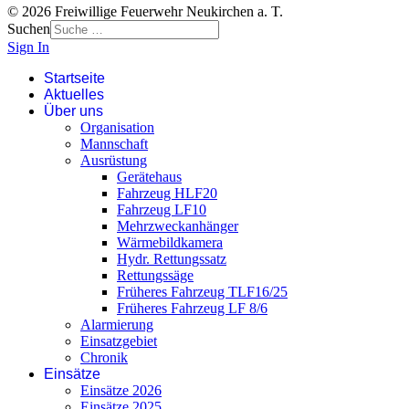
© 2026 Freiwillige Feuerwehr Neukirchen a. T.
Suchen
Sign In
Startseite
Aktuelles
Über uns
Organisation
Mannschaft
Ausrüstung
Gerätehaus
Fahrzeug HLF20
Fahrzeug LF10
Mehrzweckanhänger
Wärmebildkamera
Hydr. Rettungssatz
Rettungssäge
Früheres Fahrzeug TLF16/25
Früheres Fahrzeug LF 8/6
Alarmierung
Einsatzgebiet
Chronik
Einsätze
Einsätze 2026
Einsätze 2025